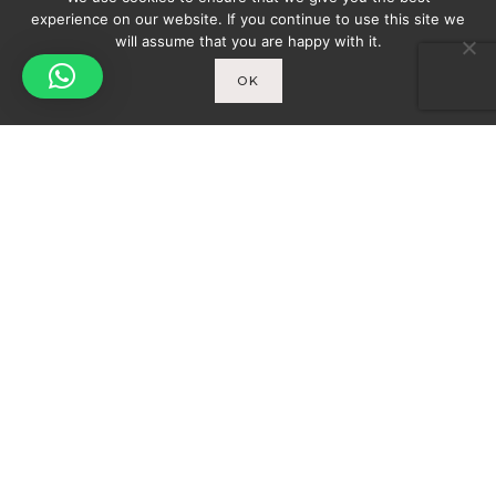
experience on our website. If you continue to use this site we
will assume that you are happy with it.
OK
Spicy-World
You
THE CONCEPT
WHO AM I?
Newsletter
ENTER YOUR E-MAIL ADDRESS TO SUBSCRIBE
AND RECEIVE A NOTIFICATION OF THE LATEST
DISCOVERIES FOUND BY SPICY-WORLD