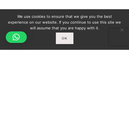
We use cookies to ensure that we give you the best
experience on our website. If you continue to use this site we
will assume that you are happy with it.
OK
Spicy-World
You
THE CONCEPT
WHO AM I?
Newsletter
ENTER YOUR E-MAIL ADDRESS TO SUBSCRIBE