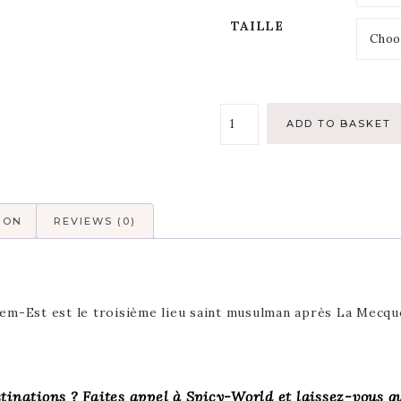
TAILLE
ADD TO BASKET
ION
REVIEWS (0)
lem-Est est le troisième lieu saint musulman après La Mecqu
stinations ? Faites appel à Spicy-World et laissez-vous gu