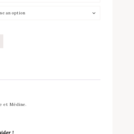
e et Médine.
ider !