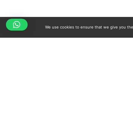
We use cookies to ensure that we give you the 
Your cart is empty!
Spicy-World
Return to shop
THE CONCEPT
NO
WHO AM I?