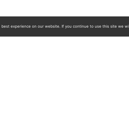
best experience on our website. If you continue to use this site we wil
Newsletter
ENTER YOUR E-MAIL ADDRESS TO SUBSCRIBE AND RECEIVE 
TIFICATION OF THE LATEST DISCOVERIES FOUND BY SPI
WORLD