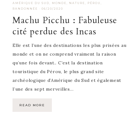
AMÉRIQUE DU SUD
,
MONDE
,
NATURE
,
PÉROU
,
RANDONNÉE
·
06/20/2020
Machu Picchu : Fabuleuse
cité perdue des Incas
Elle est l’une des destinations les plus prisées au
monde et on ne comprend vraiment la raison
qu’une fois devant.. C’est la destination
touristique du Pérou, le plus grand site
archéologique d’Amérique du Sud et également
l’une des sept merveilles…
READ MORE