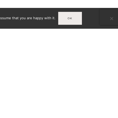
assume that you are happy with it.
OK
Infos
MENTIONS LÉGALES
T
VÉES
CONDITIONS GÉNÉRALES DE
VENTE