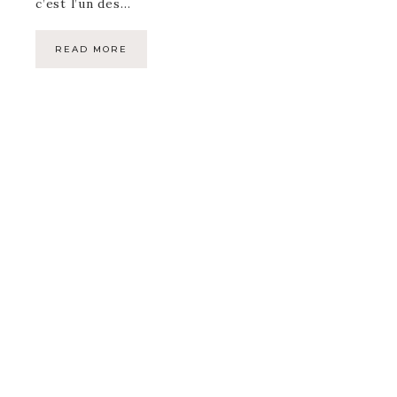
c’est l’un des…
READ MORE