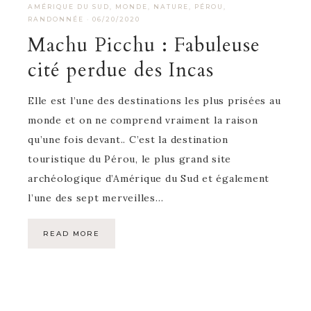
AMÉRIQUE DU SUD
,
MONDE
,
NATURE
,
PÉROU
,
RANDONNÉE
·
06/20/2020
Machu Picchu : Fabuleuse
cité perdue des Incas
Elle est l’une des destinations les plus prisées au
monde et on ne comprend vraiment la raison
qu’une fois devant.. C’est la destination
touristique du Pérou, le plus grand site
archéologique d’Amérique du Sud et également
l’une des sept merveilles…
READ MORE