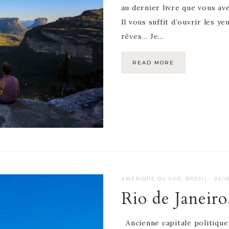
au dernier livre que vous av
Il vous suffit d’ouvrir les y
rêves… Je…
READ MORE
AMÉRIQUE DU SUD
,
BRÉSIL
·
04/1
Rio de Janeiro,
Ancienne capitale politique