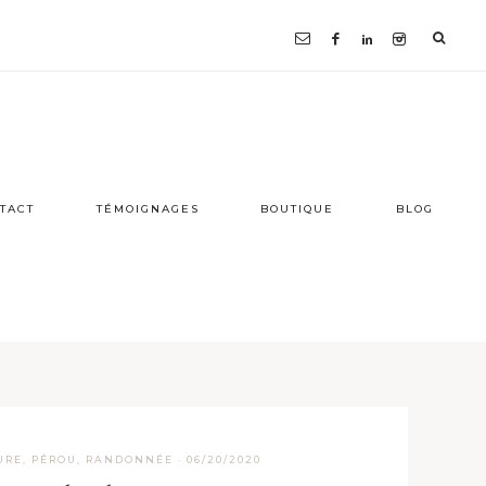
TACT
TÉMOIGNAGES
BOUTIQUE
BLOG
URE
,
PÉROU
,
RANDONNÉE
·
06/20/2020