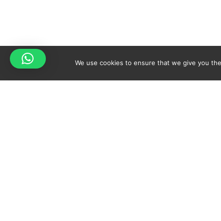
We use cookies to ensure that we give you the 
Your cart is empty!
Spicy-World
Return to shop
THE CONCEPT
NO
WHO AM I?