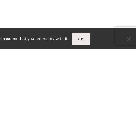
l assume that you are happy with it.
OK
Infos
A
MENTIONS LÉGALES
CY-
CONDITIONS GÉNÉRALES DE
VENTE