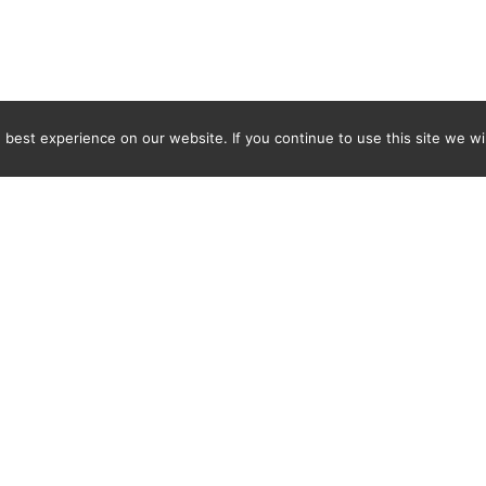
best experience on our website. If you continue to use this site we wil
Newsletter
ENTER YOUR E-MAIL ADDRESS TO SUBSCRIBE AND RECEIVE 
TIFICATION OF THE LATEST DISCOVERIES FOUND BY SPI
WORLD