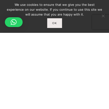
We use cookies to ensure that we give you the best
experience on our website. If you continue to use this site we
will assume that you are happy with it.
OK
Spicy-World
You
THE CONCEPT
WHO AM I?
Newsletter
ENTER YOUR E-MAIL ADDRESS TO SUBSCRIBE
AND RECEIVE A NOTIFICATION OF THE LATEST