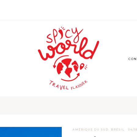
CON
AMÉRIQUE DU SUD
,
BRÉSIL
·
04/1