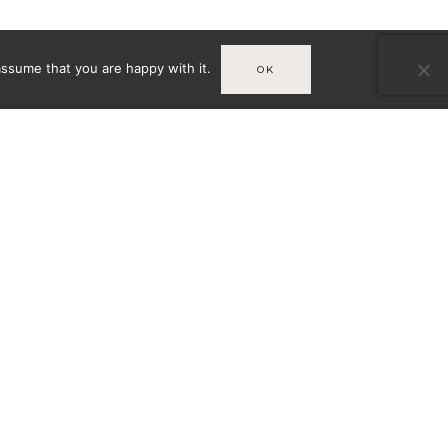
assume that you are happy with it.
OK
Infos
MENTIONS LÉGALES
T
VÉES
CONDITIONS GÉNÉRALES DE
VENTE