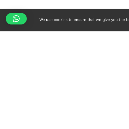
We use cookies to ensure that we give you the bes
Your cart is empty!
Spicy-World
Return to shop
LE CONCEPT
REC
QUI SUIS-JE?