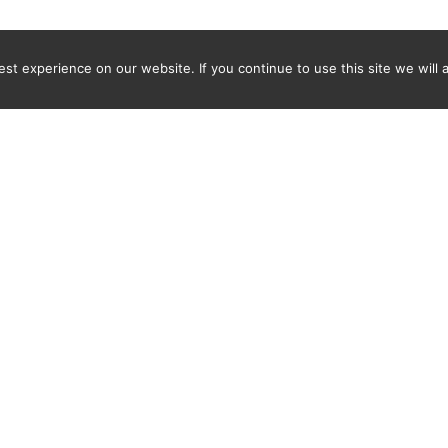
t experience on our website. If you continue to use this site we will 
Newsletter
SAISISSEZ VOTRE ADRESSE E-MAIL POUR VOUS ABONNER E
EVOIR UNE NOTIFICATION DES DERNIÈRES PÉPITES TROU
PAR SPICY-WORLD