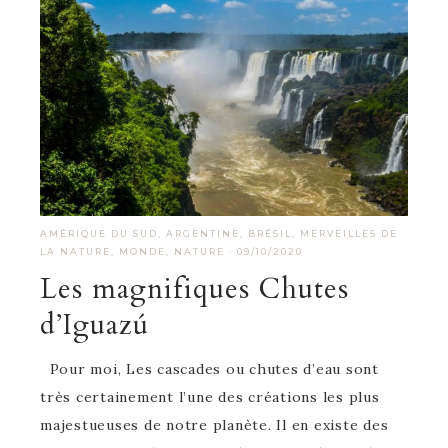
AMÉRIQUE DU SUD
,
ARGENTINE
,
BRÉSIL
,
MERVEILLES DE
LA NATURE
,
MONDE
,
NATURE
·
09/10/2020
Les magnifiques Chutes
d’Iguazú
Pour moi, Les cascades ou chutes d’eau sont
très certainement l’une des créations les plus
majestueuses de notre planète. Il en existe des