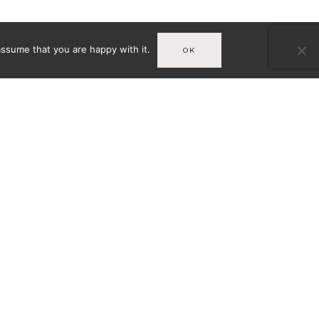
assume that you are happy with it.
OK
Infos
MENTIONS LÉGALES
T
VÉES
CONDITIONS GÉNÉRALES DE
VENTE