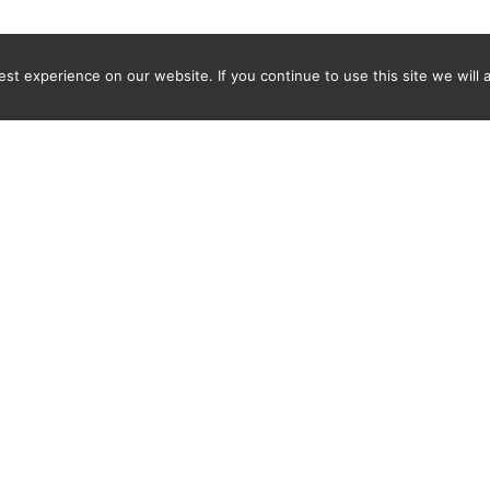
t experience on our website. If you continue to use this site we will 
Newsletter
SAISISSEZ VOTRE ADRESSE E-MAIL POUR VOUS ABONNER E
EVOIR UNE NOTIFICATION DES DERNIÈRES PÉPITES TROU
PAR SPICY-WORLD