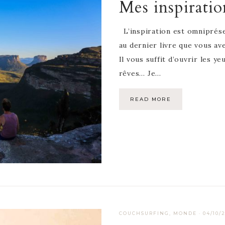
Mes inspiratio
L’inspiration est omniprése
au dernier livre que vous av
Il vous suffit d’ouvrir les y
rêves… Je…
READ MORE
COUCHSURFING
,
MONDE
·
04/10/