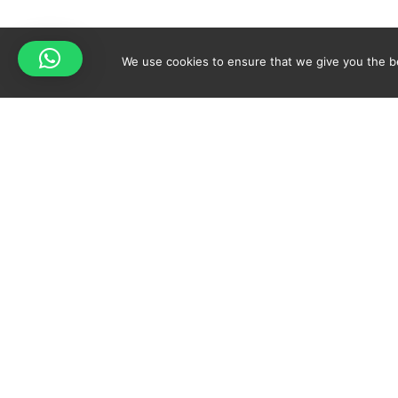
We use cookies to ensure that we give you the bes
Your cart is empty!
Spicy-World
Return to shop
LE CONCEPT
REC
QUI SUIS-JE?