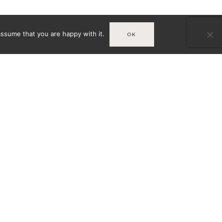
assume that you are happy with it.
OK
Infos
MENTIONS LÉGALES
URSO
CONDITIONS GÉNÉRALES DE
VENTE