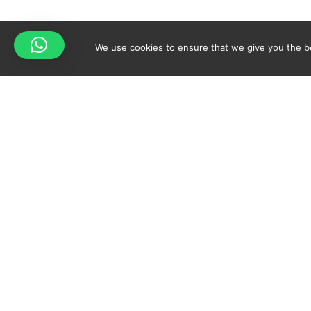
We use cookies to ensure that we give you the bes
Your cart is empty!
Spicy-World
Return to shop
EL CONCEPTO
SUS
QUIEN SOY?