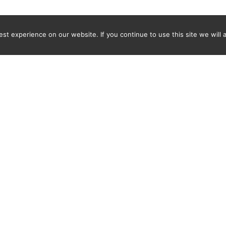
t experience on our website. If you continue to use this site we will 
Newsletter
INGRESE SU DIRECCIÓN DE CORREO ELECTRÓNICO PARA
CRIBIRSE Y RECIBIR UNA NOTIFICACIÓN DEL ÚLTIMO DISC
ENCONTRADO POR SPICY-WORLD