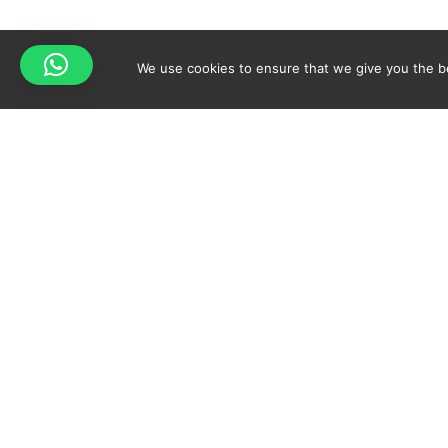
We use cookies to ensure that we give you the bes
Your cart is empty!
Spicy-World
Return to shop
EL CONCEPTO
SUS
QUIEN SOY?