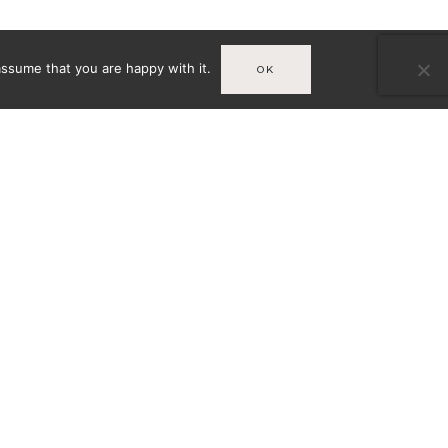
assume that you are happy with it.
OK
Infos
MENTIONS LÉGALES
URSO
CONDITIONS GÉNÉRALES DE
VENTE