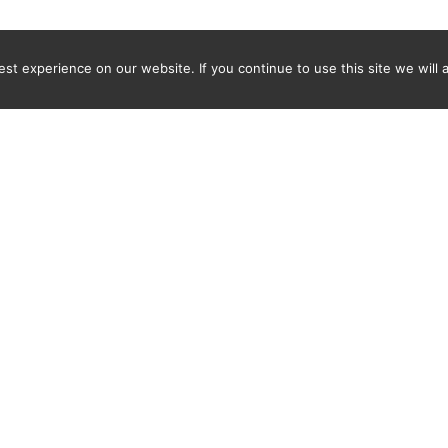
t experience on our website. If you continue to use this site we will 
Newsletter
INGRESE SU DIRECCIÓN DE CORREO ELECTRÓNICO PARA
CRIBIRSE Y RECIBIR UNA NOTIFICACIÓN DEL ÚLTIMO DISC
ENCONTRADO POR SPICY-WORLD